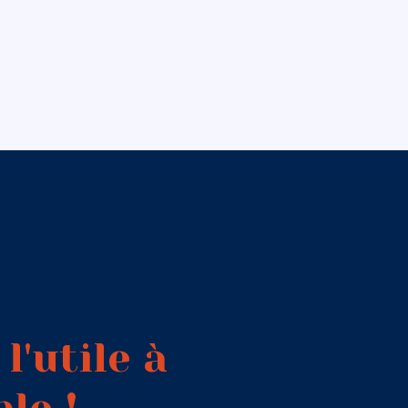
l'utile à
ble !