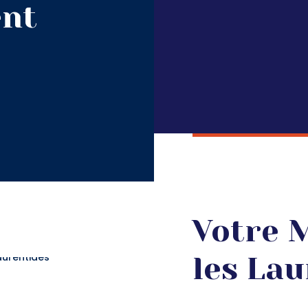
nt
Votre 
les Lau